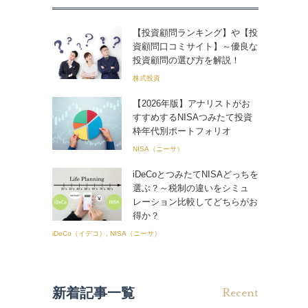
【投資顧問ランキング】や【投
資顧問口コミサイト】～優良な
投資顧問の選び方を解説！
株式投資
【2026年版】アナリストがお
すすめするNISAつみたて投資
枠年代別ポートフォリオ
NISA（ニーサ）
iDeCoとつみたてNISAどっちを
選ぶ？～税制の違いをシミュ
レーション比較してどちらがお
得か？
iDeCo（イデコ）, NISA（ニーサ）
新着記事一覧
Recent