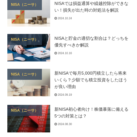
NISAでは損益通算や繰越控除ができな
NISA（ニーサ）
い！損失が出た時の対処法を解説
2024.10.24
NISAと貯金の適切な割合は？どっちを
NISA（ニーサ）
優先すべきか解説
2024.10.16
新NISAで毎月5,000円積立したら将来
NISA（ニーサ）
いくら？少額でも積立投資をしたほう
が良い理由
2024.09.19
新NISA初心者向け！株価暴落に備える
NISA（ニーサ）
5つの対策とは？
2024.08.30