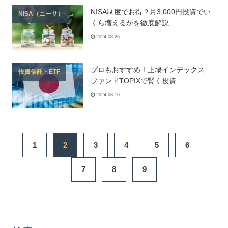
NISA制度でお得？月3,000円投資でい
NISA（ニーサ）
くら増えるかを徹底解説
2024.08.26
プロもおすすめ！上場インデックス
投資信託・ETF
ファンドTOPIXで賢く投資
2024.08.16
1
2
3
4
5
6
7
8
9