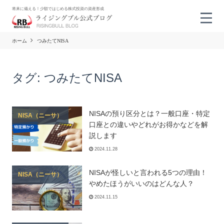
将来に備える！少額ではじめる株式投資の資産形成
ホーム
つみたてNISA
タグ:
つみたてNISA
NISAの預り区分とは？一般口座・特定
NISA（ニーサ）
口座との違いやどれがお得かなどを解
説します
2024.11.28
NISAが怪しいと言われる5つの理由！
NISA（ニーサ）
やめたほうがいいのはどんな人？
2024.11.15