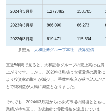
2024年3月期
1,277,482
153,705
174
2023年3月期
866,090
66,273
86,
2022年3月期
619,471
115,534
135
参照元：
大和証券グループ本社｜決算短信
直近5年間で見ると、大和証券グループの売上高は右肩
上がりです。しかし、2023年3月期は市場環境の悪化に
より投資家の取引が減少し、手数料収入が落ち込んだこ
とで純利益が大幅に減益となりました。
それでも、2024年3月期からは株式市場の回復とともに
業績が持ち直し、3期連続で増収増益を達成していま