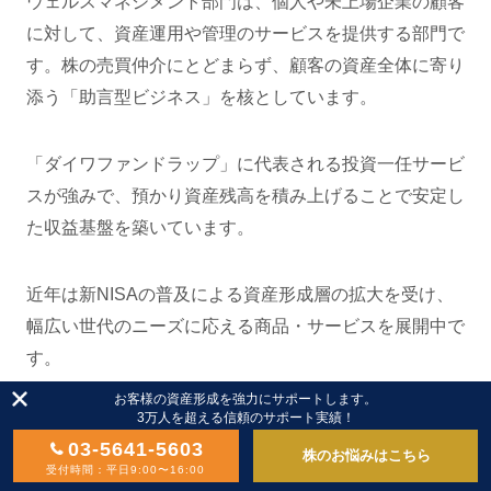
ウェルスマネジメント部門は、個人や未上場企業の顧客
に対して、資産運用や管理のサービスを提供する部門で
す。株の売買仲介にとどまらず、顧客の資産全体に寄り
添う「助言型ビジネス」を核としています。
「ダイワファンドラップ」に代表される投資一任サービ
スが強みで、預かり資産残高を積み上げることで安定し
た収益基盤を築いています。
近年は新NISAの普及による資産形成層の拡大を受け、
幅広い世代のニーズに応える商品・サービスを展開中で
す。
お客様の資産形成を強力にサポートします。
3万人を超える信頼のサポート実績！
03-5641-5603
アセットマネジメント部門
株のお悩みはこちら