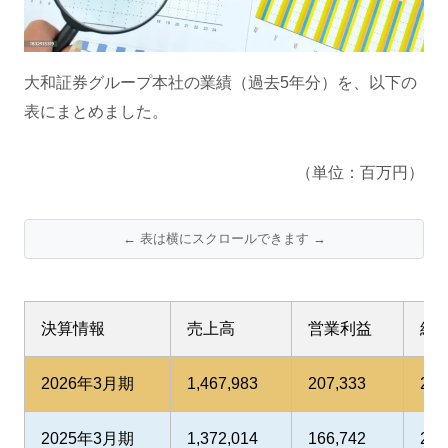
大和証券グループ本社の業績（過去5年分）を、以下の
表にまとめました。
（単位：百万円）
← 表は横にスクロールできます →
決算情報
売上高
営業利益
経
2026年3月期
1,467,983
207,333
234
2025年3月期
1,372,014
166,742
224