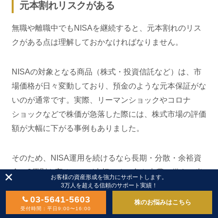
元本割れリスクがある
無職や離職中でもNISAを継続すると、元本割れのリス
クがある点は理解しておかなければなりません。
NISAの対象となる商品（株式・投資信託など）は、市
場価格が日々変動しており、預金のような元本保証がな
いのが通常です。実際、リーマンショックやコロナ
ショックなどで株価が急落した際には、株式市場の評価
額が大幅に下がる事例もありました。
そのため、NISA運用を続けるなら長期・分散・余裕資
金の3原則を守ることが大切です。急な出費に備え、当
お客様の資産形成を強力にサポートします。
3万人を超える信頼のサポート実績！
面の生活費は別に確保しておきましょう。
03-5641-5603
株のお悩みはこちら