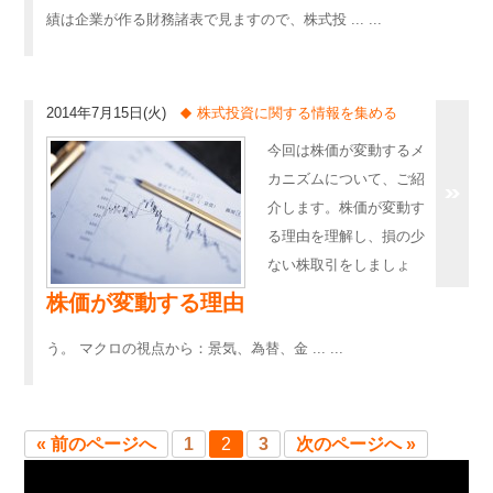
績は企業が作る財務諸表で見ますので、株式投 ... ...
2014年7月15日(火)
株式投資に関する情報を集める
今回は株価が変動するメ
カニズムについて、ご紹
介します。株価が変動す
る理由を理解し、損の少
ない株取引をしましょ
株価が変動する理由
う。 マクロの視点から：景気、為替、金 ... ...
« 前のページへ
1
2
3
次のページへ »