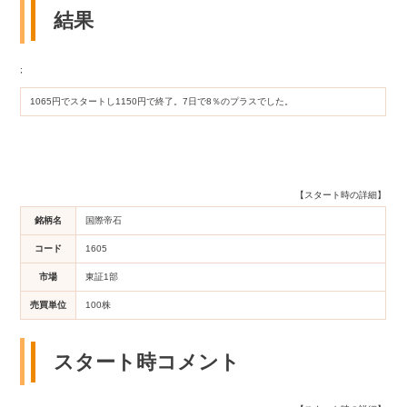
結果
;
1065円でスタートし1150円で終了。7日で8％のプラスでした。
【スタート時の詳細】
銘柄名
国際帝石
コード
1605
市場
東証1部
売買単位
100株
スタート時コメント