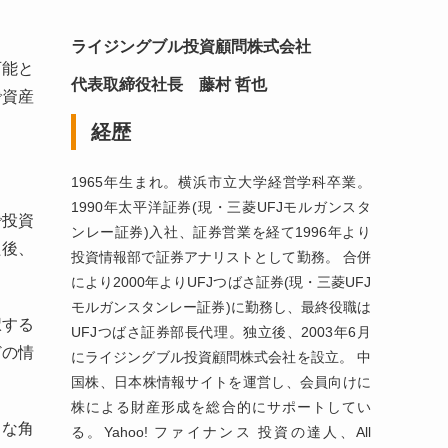
ライジングブル投資顧問株式会社
可能と
代表取締役社長 藤村 哲也
で資産
経歴
1965年生まれ。横浜市立大学経営学科卒業。
1990年太平洋証券(現・三菱UFJモルガンスタ
で投資
ンレー証券)入社、証券営業を経て1996年より
た後、
投資情報部で証券アナリストとして勤務。 合併
により2000年よりUFJつばさ証券(現・三菱UFJ
モルガンスタンレー証券)に勤務し、最終役職は
択する
UFJつばさ証券部長代理。独立後、2003年6月
どの情
にライジングブル投資顧問株式会社を設立。 中
国株、日本株情報サイトを運営し、会員向けに
株による財産形成を総合的にサポートしてい
々な角
る。Yahoo! ファイナンス 投資の達人、All