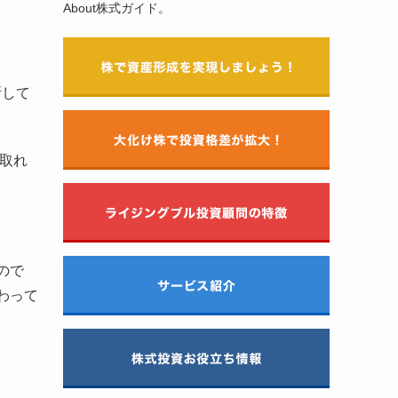
About株式ガイド。
断して
が取れ
ので
わって