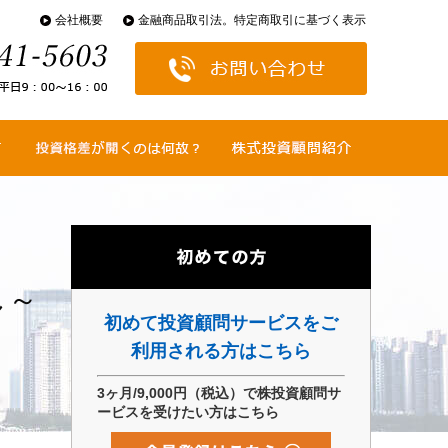
会社概要
金融商品取引法。特定商取引に基づく表示
夢は？
な値幅を取る？
補銘柄は？
投資格差が開くのは何故？
どういう局面で格差は開く？
し～
初めて投資顧問サービスをご
利用される方はこちら
3ヶ月/9,000円（税込）で株投資顧問サ
ービスを受けたい方はこちら