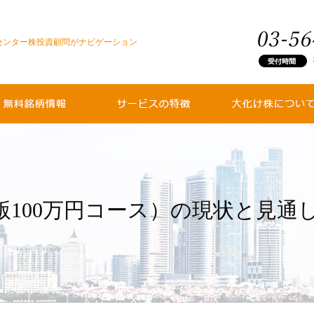
センター株投資顧問がナビゲーション
成功ナビとは？
戦略銘柄とは？
売買サポートとは？
サポートの具体例
大化け株で見られる
大化け株でどう大き
偽物も多い大化け株
2026年の大化け候
年版100万円コース）の現状と見通